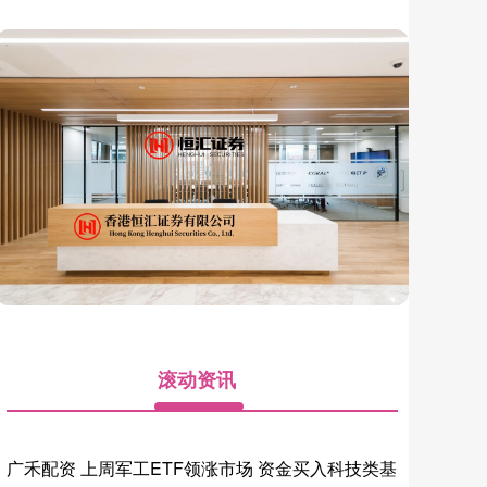
滚动资讯
广
禾
配
资
上
周
军
工ETF
领
涨
市
场
资
金
买
入
科
技
类
基