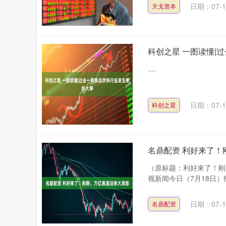
日期：07-1
天戈资本
科创之星 一图读懂|
....
日期：07-1
科创之星
名鼎配资 利好来了！
（原标题：利好来了！刚
视新闻今日（7月18日）
沪深300
4651.31
.08
-0.24%
-6.85
-0.
日期：07-1
名鼎配资