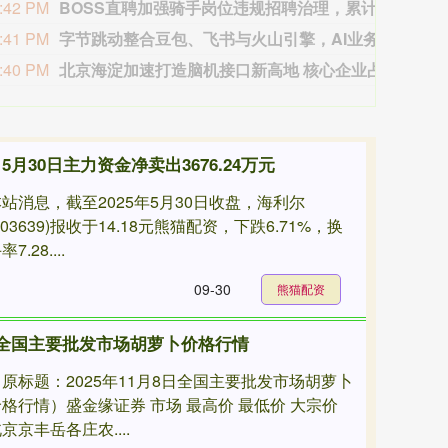
:42 PM
BOSS直聘加强骑手岗位违规招聘治理，累计处置近2.6万个账号
今日
:41 PM
字节跳动整合豆包、飞书与火山引擎，AI业务重点转向ToB生产力
8月
:40 PM
北京海淀加速打造脑机接口新高地 核心企业占全国近60%
近日
5月30日主力资金净卖出3676.24万元
站消息，截至2025年5月30日收盘，海利尔
603639)报收于14.18元熊猫配资，下跌6.71%，换
率7.28....
09-30
熊猫配资
8日全国主要批发市场胡萝卜价格行情
（原标题：2025年11月8日全国主要批发市场胡萝卜
价格行情）盛金缘证券 市场 最高价 最低价 大宗价
京京丰岳各庄农....