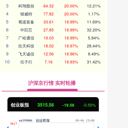
3
科翔股份
64.32
20.00%
12.21%
4
锴威特
77.82
20.00%
1.17%
5
蜀道装备
33.61
19.99%
11.69%
6
中巨芯
27.85
19.99%
32.20%
7
广哈通信
19.03
19.99%
5.84%
8
欣天科技
18.02
19.97%
28.44%
9
飞天诚信
12.56
19.96%
8.49%
10
任子行
7.16
19.93%
31.42%
沪深京行情 实时轮播
创业板指
3515.56
基
-19.58
-0.55%