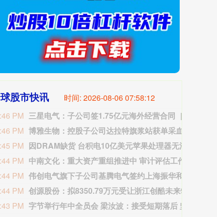
全球股市快讯
时间:
2026-08-06 07:58:13
:46 PM
三星电气：子公司签1.75亿元海外经营合同
三星电气
:46 PM
博雅生物：控股子公司达拉特旗浆站获单采血浆许可证
博雅
:45 PM
因DRAM缺货 台积电10亿美元苹果处理器无法封装
8月5
:44 PM
中南文化：重大资产重组推进中 审计评估工作未完成
中南
:44 PM
伟创电气旗下子公司基腾电气签约上海振华和黄阿曼OICT码头轮胎吊油改电项目
据伟创
:44 PM
创源股份：拟8350.79万元受让浙江创酷未来90%股权
创源
:43 PM
字节举行年中全员会 梁汝波：接受短期落后 坚持大模型自研
今日，