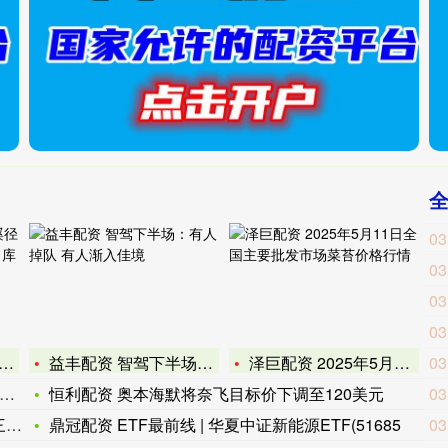
03
03
03
03
益丰配资 智驾下半场：有人掉队 有人渐入佳境
泽巨配资 2025年5月11日全国主要批发市场菜苔价格行情
03
恒利配资 奥本海默将奈飞目标价下调至120美元
03
普
鼎冠配资 ETF最前线 | 华夏中证新能源ETF(51685
03