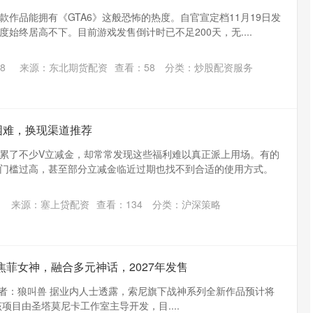
款作品能拥有《GTA6》这般恐怖的热度。自官宣定档11月19日发
始终居高不下。目前游戏发售倒计时已不足200天，无....
8
来源：东北期货配资
查看：
58
分类：
炒股配资服务
困难，换现渠道推荐
累了不少V立减金，却常常发现这些福利难以真正派上用场。有的
门槛过高，甚至部分立减金临近过期也找不到合适的使用方式。
来源：塞上贷配资
查看：
134
分类：
沪深策略
焦菲女神，融合多元神话，2027年发售
00:45 作者：狼叫兽 据业内人士透露，索尼旗下战神系列全新作品预计将
该项目由圣塔莫尼卡工作室主导开发，目....