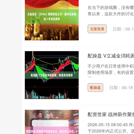
在当下的游戏圈，没有哪
售以来，这款大作的讨论度
日期：06-1
元富投资
配操盘 V立减金消耗
不少用户在日常使用中积
限制使用场景，有的设置
面....
日期：06-18
配操盘
配资世家 战神新作聚
2026-05-15 08:
于2026年内正式公开。