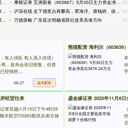
！
摩根证券 五洲新春（603667）5月30日主力资金净卖出2
03
有
泸深在线 走下领奖台再攀高，覃海洋、唐钱婷、徐卓一对奥运会有
03
抗
万德策略 广东首次明确省联社改革具体方向
03
熊猫配资 海利尔（603639）
：有人掉队 有人渐入佳境）
本
一周，发布会依旧密集，但曾
(
经悄然....
手
09-27
益丰配资
两岸经贸往来
盛金缘证券 2025年11月
记者笪越)1月15日下午4时25
的顺丰航空O3263航班从南京禄
北