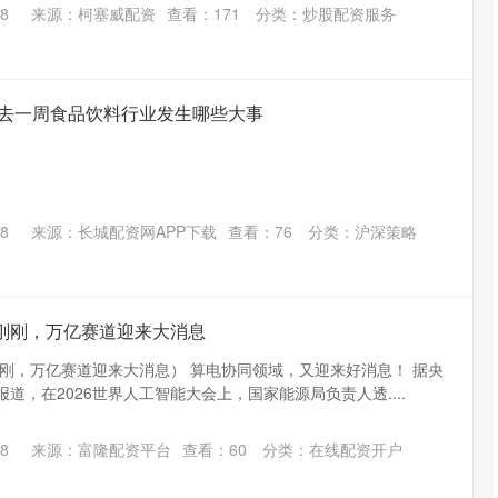
8
来源：柯塞威配资
查看：
171
分类：
炒股配资服务
过去一周食品饮料行业发生哪些大事
8
来源：长城配资网APP下载
查看：
76
分类：
沪深策略
刚刚，万亿赛道迎来大消息
刚，万亿赛道迎来大消息） 算电协同领域，又迎来好消息！ 据央
报道，在2026世界人工智能大会上，国家能源局负责人透....
北证50
1122.88
15%
3.42
0.30%
8
来源：富隆配资平台
查看：
60
分类：
在线配资开户