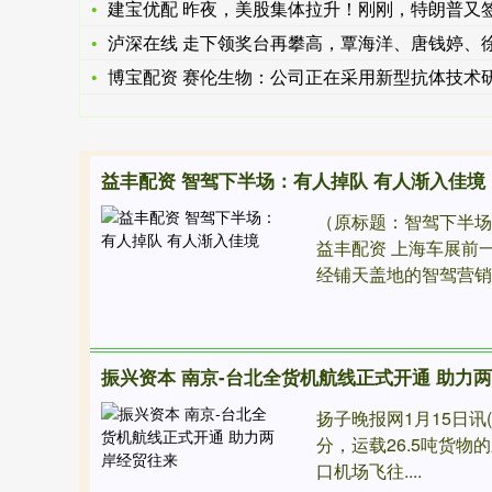
建宝优配 昨夜，美股集体拉升！刚刚，特朗普又签新关税
泸深在线 走下领奖台再攀高，覃海洋、唐钱婷、徐卓一对奥运会
博宝配资 赛伦生物：公司正在采用新型抗体技术研发广谱抗蛇毒
益丰配资 智驾下半场：有人掉队 有人渐入佳境
（原标题：智驾下半场
益丰配资 上海车展前
经铺天盖地的智驾营销已
振兴资本 南京-台北全货机航线正式开通 助力
扬子晚报网1月15日讯(
分，运载26.5吨货物
口机场飞往....