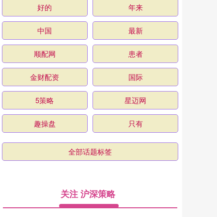
好的
年来
中国
最新
顺配网
患者
金财配资
国际
5策略
星迈网
趣操盘
只有
全部话题标签
关注 沪深策略