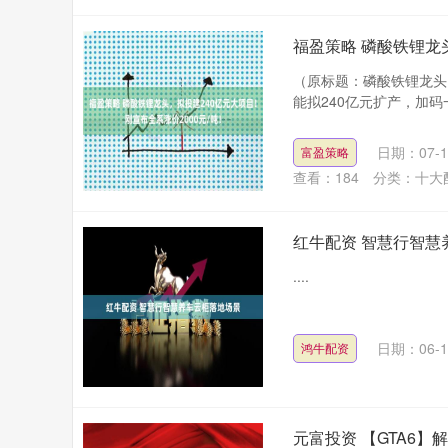
福盈策略 磷酸铁锂龙
（原标题：磷酸铁锂龙头，
能拟240亿元扩产，加码
日期：07-1
富盈策略
查看：
184
分类：
十大
红牛配资 智慧行智慧
....
日期：06-1
鸿牛配资
元富投资 【GTA6