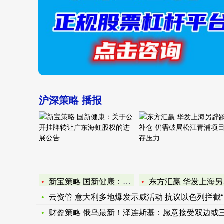
沪深策略 播报
新宝策略 国新健康：关于公开挂牌转让广东海虹股权的进展公告
东方汇赢 华发上海另辟蹊径补仓 仍需破局松江青浦项目库存压力
云资管 意大利多地爆发示威活动 抗议以色列拦截“全球坚韧船队
财盈策略 俄乌最新！泽连斯基：愿意接受双边或三边会谈！特朗